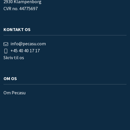
2930 Klampenborg
CVR no. 44775697
KONTAKT OS
info@pecasu.com
+45 40 40 17 17
Skriv til os
OM OS
Om Pecasu