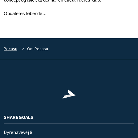
koncept og føler, at det har en effekt i deres klub.
Opdateres løbende…
Pecasu
>
Om Pecasu
SHAREGOALS
Dyrehavevej 8