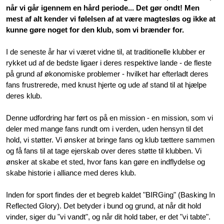
når vi går igennem en hård periode... Det gør ondt! Men 
mest af alt kender vi følelsen af at være magtesløs og ikke at 
kunne gøre noget for den klub, som vi brænder for.
I de seneste år har vi været vidne til, at traditionelle klubber er 
rykket ud af de bedste ligaer i deres respektive lande - de fleste 
på grund af økonomiske problemer - hvilket har efterladt deres 
fans frustrerede, med knust hjerte og ude af stand til at hjælpe 
deres klub. 
Denne udfordring har ført os på en mission - en mission, som vi 
deler med mange fans rundt om i verden, uden hensyn til det 
hold, vi støtter. Vi ønsker at bringe fans og klub tættere sammen 
og få fans til at tage ejerskab over deres støtte til klubben. Vi 
ønsker at skabe et sted, hvor fans kan gøre en indflydelse og 
skabe historie i alliance med deres klub.
Inden for sport findes der et begreb kaldet "BIRGing" (Basking In 
Reflected Glory). Det betyder i bund og grund, at når dit hold 
vinder, siger du "vi vandt", og når dit hold taber, er det "vi tabte". 