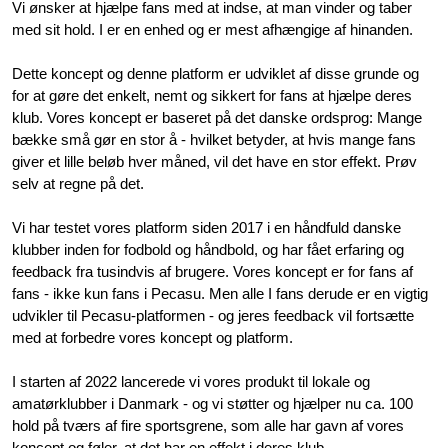
Vi ønsker at hjælpe fans med at indse, at man vinder og taber 
med sit hold. I er en enhed og er mest afhængige af hinanden.
Dette koncept og denne platform er udviklet af disse grunde og 
for at gøre det enkelt, nemt og sikkert for fans at hjælpe deres 
klub. Vores koncept er baseret på det danske ordsprog: Mange 
bække små gør en stor å - hvilket betyder, at hvis mange fans 
giver et lille beløb hver måned, vil det have en stor effekt. Prøv 
selv at regne på det.
Vi har testet vores platform siden 2017 i en håndfuld danske 
klubber inden for fodbold og håndbold, og har fået erfaring og 
feedback fra tusindvis af brugere. Vores koncept er for fans af 
fans - ikke kun fans i Pecasu. Men alle I fans derude er en vigtig 
udvikler til Pecasu-platformen - og jeres feedback vil fortsætte 
med at forbedre vores koncept og platform. 
I starten af 2022 lancerede vi vores produkt til lokale og 
amatørklubber i Danmark - og vi støtter og hjælper nu ca. 100 
hold på tværs af fire sportsgrene, som alle har gavn af vores 